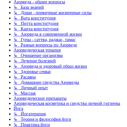
Аюрведа - общие вопросы
↳ База знаний
↳ Доши - первичные жизненные силы
↳ Вата конституция
↳ Питта конституция
↳ Капха конституция
↳ Аюрведа в современной жизни
↳ Гуны - саттва, раджас, тамас
↳ Разные вопросы по Аюрведе
Аюрведическая терапия
↳ Очищение организма
↳ Лечение болезней
↳ Аюрведа и здоровый образ жизни
↳ Здоровье семьи
↳ Расаяна
↳ Домашние средства Аюрведы
↳ Личный опыт
↳ Массаж
Аюрведические препараты
Аюрведическая косметика и средства личной гигиены
Йога
↳ Йогатерапия
↳ Теория и философия йоги
↳ Практика йоги