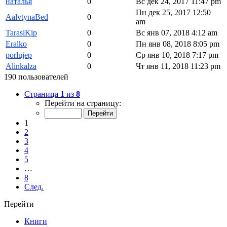
наталья
0
Вс дек 24, 2017 11:47 pm
Пн дек 25, 2017 12:50
AalvtynaBed
0
am
TarasiKip
0
Вс янв 07, 2018 4:12 am
Eralko
0
Пн янв 08, 2018 8:05 pm
porlujep
0
Ср янв 10, 2018 7:17 pm
Alinkalza
0
Чт янв 11, 2018 11:23 pm
190 пользователей
Страница
1
из
8
Перейти на страницу:
1
2
3
4
5
…
8
След.
Перейти
Книги