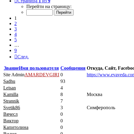
Страница
1
из
9
Перейти на страницу:
1
2
3
4
5
…
9
След.
Звание
Имя пользователя
Сообщения
Откуда, Сайт, Faceboo
Site Admin
AMARDEVGIRI
0
https://www.evaveda.co
Sadhu
93
Leisan
4
Kamilla
8
Москва
Strannik
7
Svetik86
3
Симферополь
Вячесл
0
Виктор
0
Капитолина
0
Вилия
0