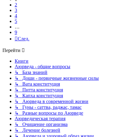
2
3
4
5
…
9
След.
Перейти
Книги
Аюрведа - общие вопросы
↳ База знаний
↳ Доши - первичные жизненные силы
↳ Вата конституция
↳ Питта конституция
↳ Капха конституция
↳ Аюрведа в современной жизни
↳ Гуны - саттва, раджас, тамас
↳ Разные вопросы по Аюрведе
Аюрведическая терапия
↳ Очищение организма
↳ Лечение болезней
↳ Аюрведа и здоровый образ жизни