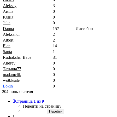
Aleksey
3
Аиша
0
Юлия
0
Julia
0
Danna
157
Лиссабон
Aleksandr
2
Albert
2
Elen
14
Santa
1
Rudraksha_Baba
31
Andrey
0
Татьяна77
0
madamclik
0
wotbksale
0
Lokin
0
204 пользователя
Страница
1
из
9
Перейти на страницу:
1