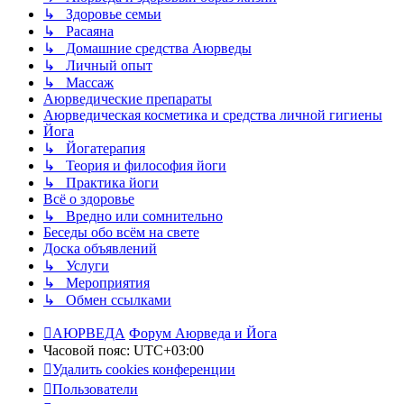
↳ Здоровье семьи
↳ Расаяна
↳ Домашние средства Аюрведы
↳ Личный опыт
↳ Массаж
Аюрведические препараты
Аюрведическая косметика и средства личной гигиены
Йога
↳ Йогатерапия
↳ Теория и философия йоги
↳ Практика йоги
Всё о здоровье
↳ Вредно или сомнительно
Беседы обо всём на свете
Доска объявлений
↳ Услуги
↳ Мероприятия
↳ Обмен ссылками
АЮРВЕДА
Форум Аюрведа и Йога
Часовой пояс:
UTC+03:00
Удалить cookies конференции
Пользователи