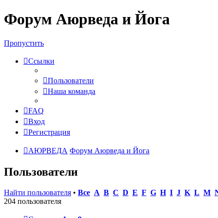
Форум Аюрведа и Йога
Пропустить
Ссылки
Пользователи
Наша команда
FAQ
Вход
Регистрация
АЮРВЕДА
Форум Аюрведа и Йога
Пользователи
Найти пользователя
•
Все
A
B
C
D
E
F
G
H
I
J
K
L
M
204 пользователя