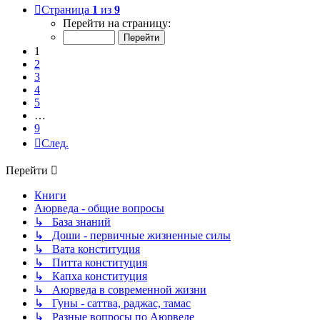
Страница
1
из
9
Перейти на страницу:
1
2
3
4
5
…
9
След.
Перейти
Книги
Аюрведа - общие вопросы
↳ База знаний
↳ Доши - первичные жизненные силы
↳ Вата конституция
↳ Питта конституция
↳ Капха конституция
↳ Аюрведа в современной жизни
↳ Гуны - саттва, раджас, тамас
↳ Разные вопросы по Аюрведе