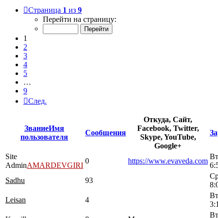
Страница
1
из
9
Перейти на страницу:
1
2
3
4
5
…
9
След.
Откуда, Сайт,
Звание
Имя
Facebook, Twitter,
Сообщения
За
пользователя
Skype, YouTube,
Google+
Site
Вт
0
https://www.evaveda.com
Admin
AMARDEVGIRI
6:
Ср
Sadhu
93
8:
Вт
Leisan
4
3:
Вт