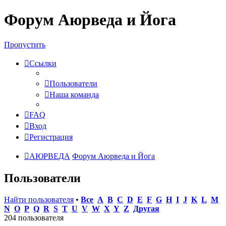
Форум Аюрведа и Йога
Пропустить
Ссылки
Пользователи
Наша команда
FAQ
Вход
Регистрация
АЮРВЕДА
Форум Аюрведа и Йога
Пользователи
Найти пользователя
•
Все
A
B
C
D
E
F
G
H
I
J
K
L
M
N
O
P
Q
R
S
T
U
V
W
X
Y
Z
Другая
204 пользователя