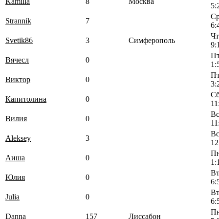
Kamilla
8
Москва
5:
Ср
Strannik
7
6:
Чт
Svetik86
3
Симферополь
9:
Пт
Вячесл
0
1:
Пт
Виктор
0
3:
Сб
Капитолина
0
11
Вс
Вилия
0
11
Вс
Aleksey
3
12
Пн
Аиша
0
1:
Вт
Юлия
0
6:
Вт
Julia
0
6:
Пн
Danna
157
Лиссабон