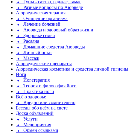
↳ Гуны - саттва, раджас, тамас
↳ Разные вопросы по Аюрведе
Аюрведическая терапия
↳ Очищение организма
↳ Лечение болезней
↳ Аюрведа и здоровый образ жизни
↳ Здоровье семьи
↳ Расаяна
↳ Домашние средства Аюрведы
↳ Личный опыт
↳ Массаж
Аюрведические препараты
Аюрведическая косметика и средства личной гигиены
Йога
↳ Йогатерапия
↳ Теория и философия йоги
↳ Практика йоги
Всё о здоровье
↳ Вредно или сомнительно
Беседы обо всём на свете
Доска объявлений
↳ Услуги
↳ Мероприятия
↳ Обмен ссылками