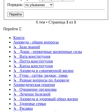
Порядок:
6 тем • Страница
1
из
1
Перейти
Книги
Аюрведа - общие вопросы
↳ База знаний
↳ Доши - первичные жизненные силы
↳ Вата конституция
↳ Питта конституция
↳ Капха конституция
↳ Аюрведа в современной жизни
↳ Гуны - саттва, раджас, тамас
↳ Разные вопросы по Аюрведе
Аюрведическая терапия
↳ Очищение организма
↳ Лечение болезней
↳ Аюрведа и здоровый образ жизни
↳ Здоровье семьи
↳ Расаяна