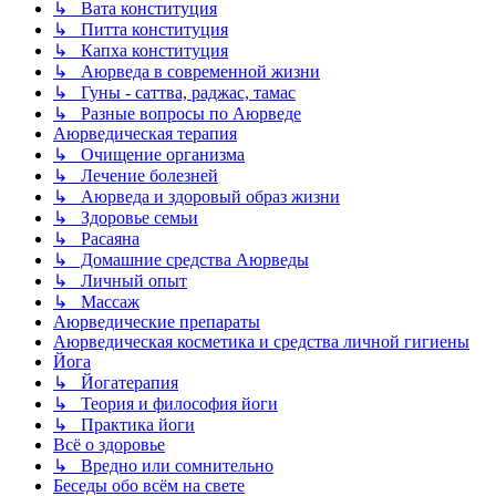
↳ Вата конституция
↳ Питта конституция
↳ Капха конституция
↳ Аюрведа в современной жизни
↳ Гуны - саттва, раджас, тамас
↳ Разные вопросы по Аюрведе
Аюрведическая терапия
↳ Очищение организма
↳ Лечение болезней
↳ Аюрведа и здоровый образ жизни
↳ Здоровье семьи
↳ Расаяна
↳ Домашние средства Аюрведы
↳ Личный опыт
↳ Массаж
Аюрведические препараты
Аюрведическая косметика и средства личной гигиены
Йога
↳ Йогатерапия
↳ Теория и философия йоги
↳ Практика йоги
Всё о здоровье
↳ Вредно или сомнительно
Беседы обо всём на свете