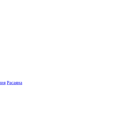
пия
Расаяна