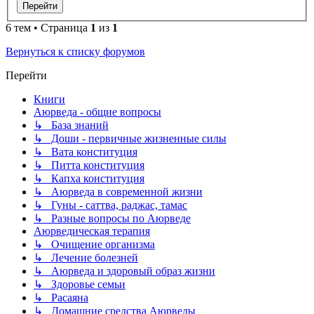
6 тем • Страница
1
из
1
Вернуться к списку форумов
Перейти
Книги
Аюрведа - общие вопросы
↳ База знаний
↳ Доши - первичные жизненные силы
↳ Вата конституция
↳ Питта конституция
↳ Капха конституция
↳ Аюрведа в современной жизни
↳ Гуны - саттва, раджас, тамас
↳ Разные вопросы по Аюрведе
Аюрведическая терапия
↳ Очищение организма
↳ Лечение болезней
↳ Аюрведа и здоровый образ жизни
↳ Здоровье семьи
↳ Расаяна
↳ Домашние средства Аюрведы