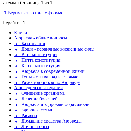
2 темы • Страница
1
из
1
Вернуться к списку форумов
Перейти
Книги
Аюрведа - общие вопросы
↳ База знаний
↳ Доши - первичные жизненные силы
↳ Вата конституция
↳ Питта конституция
↳ Капха конституция
↳ Аюрведа в современной жизни
↳ Гуны - саттва, раджас, тамас
↳ Разные вопросы по Аюрведе
Аюрведическая терапия
↳ Очищение организма
↳ Лечение болезней
↳ Аюрведа и здоровый образ жизни
↳ Здоровье семьи
↳ Расаяна
↳ Домашние средства Аюрведы
↳ Личный опыт