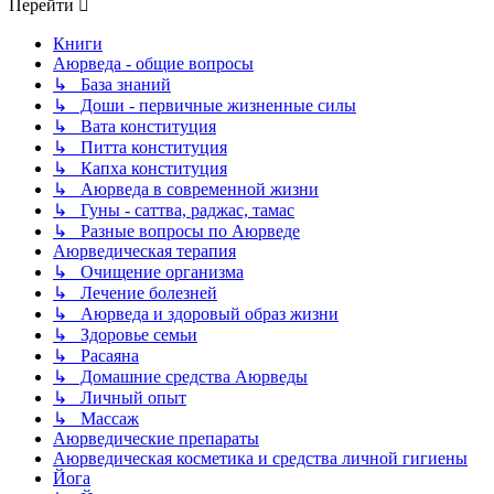
Перейти
Книги
Аюрведа - общие вопросы
↳ База знаний
↳ Доши - первичные жизненные силы
↳ Вата конституция
↳ Питта конституция
↳ Капха конституция
↳ Аюрведа в современной жизни
↳ Гуны - саттва, раджас, тамас
↳ Разные вопросы по Аюрведе
Аюрведическая терапия
↳ Очищение организма
↳ Лечение болезней
↳ Аюрведа и здоровый образ жизни
↳ Здоровье семьи
↳ Расаяна
↳ Домашние средства Аюрведы
↳ Личный опыт
↳ Массаж
Аюрведические препараты
Аюрведическая косметика и средства личной гигиены
Йога