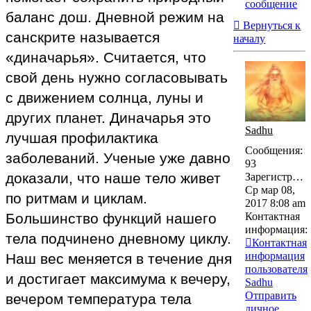
сообщение
баланс дош. Дневной режим на
Вернуться к
санскрите называется
началу
«диначарья». Считается, что
свой день нужно согласовывать
с движением солнца, луны и
других планет. Диначарья это
Sadhu
лучшая профилактика
Сообщения:
заболеваний. Ученые уже давно
93
доказали, что наше тело живет
Зарегистрирован:
Ср мар 08,
по ритмам и циклам.
2017 8:08 am
Контактная
Большинство функций нашего
информация:
тела подчинено дневному циклу.
Контактная
информация
Наш вес меняется в течение дня
пользователя
и достигает максимума к вечеру,
Sadhu
Отправить
вечером температура тела
личное