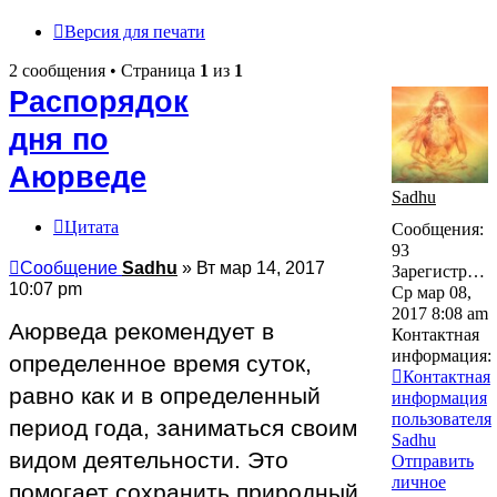
Версия для печати
2 сообщения • Страница
1
из
1
Распорядок
дня по
Аюрведе
Sadhu
Цитата
Сообщения:
93
Сообщение
Sadhu
»
Вт мар 14, 2017
Зарегистрирован:
10:07 pm
Ср мар 08,
2017 8:08 am
Аюрведа рекомендует в
Контактная
информация:
определенное время суток,
Контактная
равно как и в определенный
информация
пользователя
период года, заниматься своим
Sadhu
видом деятельности. Это
Отправить
личное
помогает сохранить природный