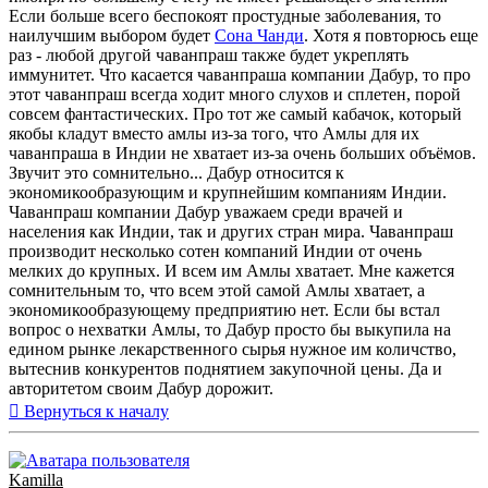
Если больше всего беспокоят простудные заболевания, то
наилучшим выбором будет
Сона Чанди
. Хотя я повторюсь еще
раз - любой другой чаванпраш также будет укреплять
иммунитет. Что касается чаванпраша компании Дабур, то про
этот чаванпраш всегда ходит много слухов и сплетен, порой
совсем фантастических. Про тот же самый кабачок, который
якобы кладут вместо амлы из-за того, что Амлы для их
чаванпраша в Индии не хватает из-за очень больших объёмов.
Звучит это сомнительно... Дабур относится к
экономикообразующим и крупнейшим компаниям Индии.
Чаванпраш компании Дабур уважаем среди врачей и
населения как Индии, так и других стран мира. Чаванпраш
производит несколько сотен компаний Индии от очень
мелких до крупных. И всем им Амлы хватает. Мне кажется
сомнительным то, что всем этой самой Амлы хватает, а
экономикообразующему предприятию нет. Если бы встал
вопрос о нехватки Амлы, то Дабур просто бы выкупила на
едином рынке лекарственного сырья нужное им количство,
вытеснив конкурентов поднятием закупочной цены. Да и
авторитетом своим Дабур дорожит.
Вернуться к началу
Kamilla