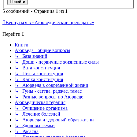
5 сообщений • Страница
1
из
1
Вернуться в «Аюрведические препараты»
Перейти
Книги
Аюрведа - общие вопросы
↳ База знаний
↳ Доши - первичные жизненные силы
↳ Вата конституция
↳ Питта конституция
↳ Капха конституция
↳ Аюрведа в современной жизни
↳ Гуны - саттва, раджас, тамас
↳ Разные вопросы по Аюрведе
Аюрведическая терапия
↳ Очищение организма
↳ Лечение болезней
↳ Аюрведа и здоровый образ жизни
↳ Здоровье семьи
↳ Расаяна