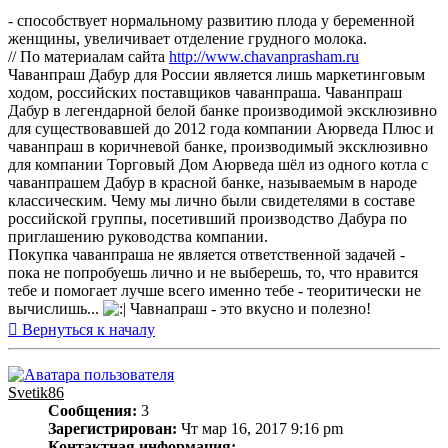
- способствует нормальному развитию плода у беременной
женщины, увеличивает отделение грудного молока.
// По материалам сайта
http://www.chavanprasham.ru
Чаванпраш Дабур для России является лишь маркетинговым
ходом, российских поставщиков чаванпраша. Чаванпраш
Дабур в легендарной белой банке производимой эксклюзивно
для существовавшей до 2012 года компании Аюрведа Плюс и
чаванпраш в коричневой банке, производимый эксклюзивно
для компании Торговый Дом Аюрведа шёл из одного котла с
чаванпрашем Дабур в красной банке, называемым в народе
классическим. Чему мы лично были свидетелями в составе
российской группы, посетивший производство Дабура по
приглашению руководства компании.
Покупка чаванпраша не является ответственной задачей -
пока не попробуешь лично и не выберешь, то, что нравится
тебе и помогает лучше всего именно тебе - теоритически не
вычислишь...
Чавнапраш - это вкусно и полезно!
Вернуться к началу
Svetik86
Сообщения:
3
Зарегистрирован:
Чт мар 16, 2017 9:16 pm
Контактная информация: