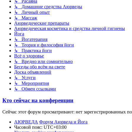
↳ Расаяна
↳ Домашние средства Аюрведы
↳ Личный опыт
↳ Массаж
Аюрведические препараты
Аюрведическая косметика и средства личной гигиены
Йога
↳ Йогатерапия
↳ Теория и философия йоги
↳ Практика йоги
Всё о здоровье
↳ Вредно или сомнительно
Беседы обо всём на свете
Доска объявлений
↳ Услуги
↳ Мероприятия
↳ Обмен ссылками
Кто сейчас на конференции
Сейчас этот форум просматривают: нет зарегистрированных пол
АЮРВЕДА
Форум Аюрведа и Йога
Часовой пояс:
UTC+03:00