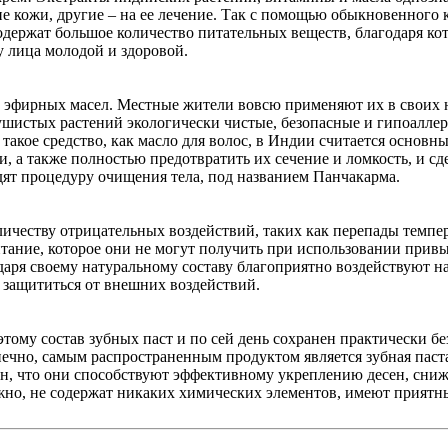
е кожи, другие – на ее лечение. Так с помощью обыкновенного к
одержат большое количество питательных веществ, благодаря кот
 лица молодой и здоровой.
 эфирных масел. Местные жители вовсю применяют их в своих н
душистых растений экологически чистые, безопасные и гипоалл
А такое средство, как масло для волос, в Индии считается основ
и, а также полностью предотвратить их сечение и ломкость, и 
ят процедуру очищения тела, под названием Панчакарма.
личеству отрицательных воздействий, таких как перепады темпе
тание, которое они не могут получить при использовании прив
аря своему натуральному составу благоприятно воздействуют н
 защититься от внешних воздействий.
тому состав зубных паст и по сей день сохранен практически б
онечно, самым распространенным продуктом является зубная паст
лен, что они способствуют эффективному укреплению десен, сни
жно, не содержат никаких химических элементов, имеют приятн