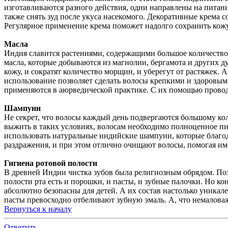
изготавливаются разного действия, одни направлены на питани
также снять зуд после укуса насекомого. Декоративные крема с
Регулярное применение крема поможет надолго сохранить кожу
Масла
Индия славится растениями, содержащими большое количество
масла, которые добываются из магнолии, бергамота и других 
кожу, и сократят количество морщин, и уберегут от растяжек. 
использование позволяет сделать волосы крепкими и здоровым
применяются в аюрведической практике. С их помощью провод
Шампуни
Не секрет, что волосы каждый день подвергаются большому ко
выжить в таких условиях, волосам необходимо полноценное пи
использовать натуральные индийские шампуни, которые благод
раздражения, и при этом отлично очищают волосы, помогая им
Гигиена ротовой полости
В древней Индии чистка зубов была религиозным обрядом. Поэ
полости рта есть и порошки, и пасты, и зубные палочки. Но к
абсолютно безопасны для детей. А их состав настолько уника
пасты превосходно отбеливают зубную эмаль. А, что немалова
Вернуться к началу
Ответить