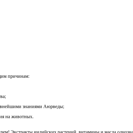
щим причинам:
ва;
древнейшими знаниями Аюрведы;
ния на животных.
рем! Экстракты индийских растений, витамины и масла однозна