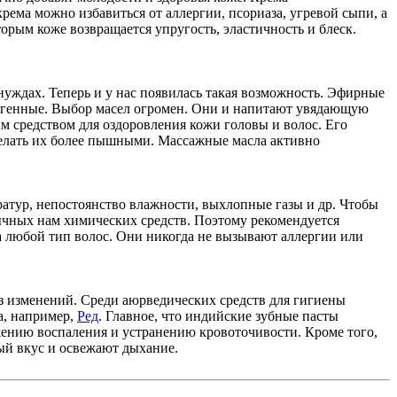
рема можно избавиться от аллергии, псориаза, угревой сыпи, а
орым коже возвращается упругость, эластичность и блеск.
уждах. Теперь и у нас появилась такая возможность. Эфирные
ергенные. Выбор масел огромен. Они и напитают увядающую
ным средством для оздоровления кожи головы и волос. Его
сделать их более пышными. Массажные масла активно
ратур, непостоянство влажности, выхлопные газы и др. Чтобы
ычных нам химических средств. Поэтому рекомендуется
а любой тип волос. Они никогда не вызывают аллергии или
ез изменений. Среди аюрведических средств для гигиены
а, например,
Ред
. Главное, что индийские зубные пасты
жению воспаления и устранению кровоточивости. Кроме того,
ый вкус и освежают дыхание.