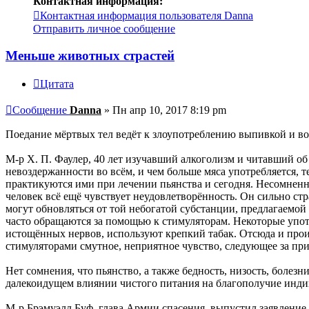
Контактная информация:
Контактная информация пользователя Danna
Отправить личное сообщение
Меньше животных страстей
Цитата
Сообщение
Danna
»
Пн апр 10, 2017 8:19 pm
Поедание мёртвых тел ведёт к злоупотреблению выпивкой и во
М-р Х. П. Фаулер, 40 лет изучавший алкоголизм и читавший об
невоздержанности во всём, и чем больше мяса употребляется,
практикуются ими при лечении пьянства и сегодня. Несомненн
человек всё ещё чувствует неудовлетворённость. Он сильно стр
могут обновляться от той небогатой субстанции, предлагаемой
часто обращаются за помощью к стимуляторам. Некоторые упот
истощённых нервов, используют крепкий табак. Отсюда и прои
стимуляторами смутное, неприятное чувство, следующее за п
Нет сомнения, что пьянство, а также бедность, низость, болез
далекоидущем влиянии чистого питания на благополучие индив
М-р Брэмуэлл Буф, глава Армии спасения, выпустил заявление о