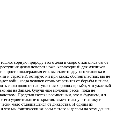
 тошнотворную природу этого дела и скоро отказались бы от
реступник делал поворот ножа, характерный для мясников.
аже просто поддерживая его, вы ставите другого человека в
ий и страстей), которую ни при каких обстоятельствах вы не
удет войн, когда человек столь отвратится от борьбы и гнева,
учить свою долю от наступления хороших времён, что ужасный
о мы на Западе, будучи ещё молодой расой, пока не
ианством. Представляется несомненным, что в будущем, и я
все его удивительные открытия, замечательную технику и
ически мало отдалившейся от дикарства. И одним из
и что мы фактически жиреем с этого и делаем на этом деньги,