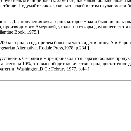
торую нельзя игнорировать. Заметьте, насколько больше людей мо
стбище. Подумайте также, сколько людей в этом случае могли бы
ства. Для получения мяса зерно, которое можно было использов
, производимого Америкой, уходит на откорм домашнего скота и
llantine Book, 1975.]
200 кг зерна в год, причем большая часть идет в пищу. А в Евро
etarian Alternative, Rodale Press,1978, p.234.]
сственно. Сегодня в мире производится гораздо больше продукт
а всего на 10%, это высвободит количество зерна, достаточное
гии. Washington,D.C.: Febrary 1977, p.44.]