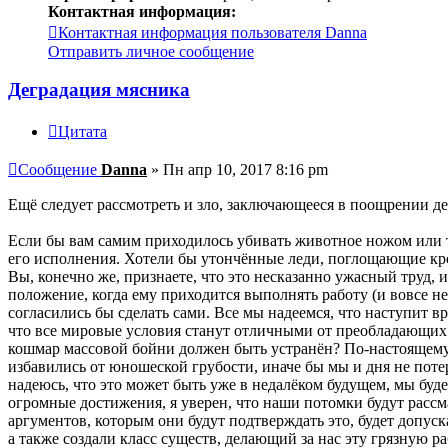
Контактная информация:
Контактная информация пользователя Danna
Отправить личное сообщение
Деградация мясника
Цитата
Сообщение
Danna
»
Пн апр 10, 2017 8:16 pm
Ещё следует рассмотреть и зло, заключающееся в поощрении де
Если бы вам самим приходилось убивать животное ножом или то
его исполнения. Хотели бы утончённые леди, поглощающие кро
Вы, конечно же, признаете, что это несказанно ужасный труд, и
положение, когда ему приходится выполнять работу (и вовсе н
согласились бы сделать сами. Все мы надеемся, что наступит вр
что все мировые условия станут отличными от преобладающих 
кошмар массовой бойни должен быть устранён? По-настоящему 
избавились от юношеской грубости, иначе бы мы и дня не потер
надеюсь, что это может быть уже в недалёком будущем, мы буд
огромные достижения, я уверен, что наши потомки будут рассм
аргументов, которым они будут подтверждать это, будет допус
а также создали класс существ, делающий за нас эту грязную ра