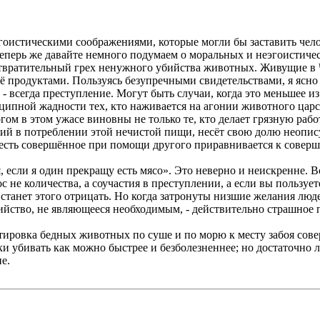
гоистическими соображениями, которые могли бы заставить челов
. Теперь же давайте немного подумаем о моральных и неэгоистич
 отвратительный грех ненужного убийства животных. Живущие в 
 продуктами. Пользуясь безупречными свидетельствами, я ясно п
 всегда преступление. Могут быть случаи, когда это меньшее из 
ипной жадности тех, кто наживается на агонии животного царс
ом в этом ужасе виновны не только те, кто делает грязную работ
й в потреблении этой нечистой пищи, несёт свою долю неопису
, то есть совершённое при помощи другого приравнивается к сове
 если я один прекращу есть мясо». Это неверно и неискренне. Во
с не количества, а соучастия в преступлении, а если вы пользуе
е станет этого отрицать. Но когда затронуты низшие желания люд
ийство, не являющееся необходимым, - действительно страшное 
ортировка бедных животных по суше и по морю к месту забоя со
и убивать как можно быстрее и безболезненнее; но достаточно 
е.