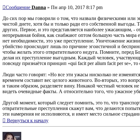
Сообщение
Danna
»
Пн апр 10, 2017 8:17 pm
До сих пор мы говорили о том, что назвали физическими или э
чистой диете, хотя бы и только ради его собственной выгоды
других. Первое, и это представляется наиболее ужасающим, -
непрерывная бойня, как снабжают оптом большую часть мира её
нет необходимости, это уже преступление. Уничтожение жизни -
убийство происходит лишь по причине эгоистичной и беспринц
чтобы желать этого отвратительного недуга. Помните, перед Бог
делая их преступление выгодным. Каждый человек, участвующи
повсюду признаётся принцип «qui facit per alium facit per se»
Люди часто говорят: «Но все эти ужасы нисколько не изменятся,
временем составит вес целого животного. Во-вторых, это вопро
и таким образом, разделяете вину. Никакой честный человек н
видеть очевидные факты. А относительно того, что ужасное уб
Другой момент, который следует помнить, это то, что трансп
отвратительные преступления скажут вам, что делаются попытк
эти намерения не исполняются, и имеет место сильное страдани
Вернуться к началу