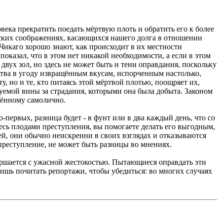
ека прекратить поедать мёртвую плоть и обратить его к более
еских соображениях, касающихся нашего долга в отношении
Чикаго хорошо знают, как происходит в их местности
оказал, что в этом нет никакой необходимости, а если в этом
двух зол, но здесь не может быть и тени оправдания, поскольку
тва в угоду извращённым вкусам, испорченным настолько,
у, но и те, кто питаясь этой мёртвой плотью, поощряет их,
емой вины за страдания, которыми она была добыта. Законом
ршённому самолично.
-первых, разница будет - в фунт или в два каждый день, что со
тесь плодами преступления, вы помогаете делать его выгодным,
ей, они обычно неискренни в своих взглядах и отказываются
преступление, не может быть разницы во мнениях.
вершается с ужасной жестокостью. Пытающиеся оправдать эти
лишь почитать репортажи, чтобы убедиться: во многих случаях