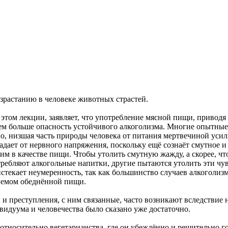
зрастанию в человеке животных страстей.
 этом лекции, заявляет, что употребление мясной пищи, привод
 тем больше опасность устойчивого алкоголизма. Многие опытны
о, низшая часть природы человека от питания мертвечиной усил
адает от нервного напряжения, поскольку ещё сознаёт смутное и 
 им в качестве пищи. Чтобы утолить смутную жажду, а скорее, ч
ребляют алкогольные напитки, другие пытаются утолить эти чу
стекает неумеренность, так как большинство случаев алкоголиз
риемом обеднённой пищи.
ни и преступления, с ним связанные, часто возникают вследствие
идуума и человечества было сказано уже достаточно.
тносительно вегетарианства, где он убеждённо и решительно гов