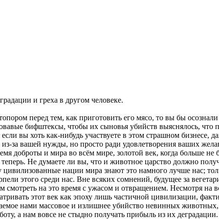
градации и греха в другом человеке.
пором перед тем, как приготовить его мясо, то вы бы осознали
вавые бифштексы, чтобы их сыновья убийств выяснялось, что п
 если вы хоть как-нибудь участвуете в этом страшном бизнесе, д
е из-за вашей нужды, но просто ради удовлетворения ваших желан
емя доброты и мира во всём мире, золотой век, когда больше не б
теперь. Не думаете ли вы, что и животное царство должно пол
цивилизованные нации мира знают это намного лучше нас; тольк
пели этого среди нас. Вне всяких сомнений, будущее за вегетар
ем смотреть на это время с ужасом и отвращением. Несмотря на 
атривать этот век как эпоху лишь частичной цивилизации, факт
каемое нами массовое и излишнее убийство невинных животных, 
боту, а нам вовсе не стыдно получать прибыль из их деградации.