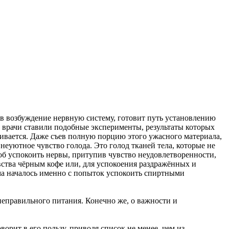
я в возбуждение нервную систему, готовит путь установлению
е врачи ставили подобные эксперименты, результаты которых
ивается. Даже съев полную порцию этого ужасного материала,
неуютное чувство голода. Это голод тканей тела, которые не
тоб успокоить нервы, притупив чувство неудовлетворенности,
вства чёрным кофе или, для успокоения раздражённых и
ма началось именно с попыток успокоить спиртными
 неправильного питания. Конечно же, о важности и
орит в его пользу, приводя список не менее, чем из