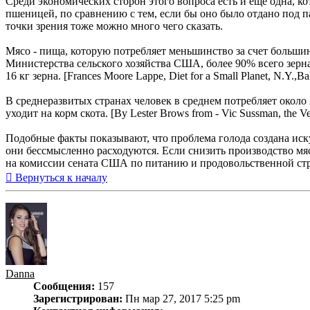
Среди экономических сторон этого вопроса есть и ещё одна, ко
пшеницей, по сравнению с тем, если бы оно было отдано под па
точки зрения тоже можно много чего сказать.
Мясо - пища, которую потребляет меньшинство за счет большин
Министерства сельского хозяйства США, более 90% всего зерна
16 кг зерна. [Frances Moore Lappe, Diet for a Small Planet, N.Y.,Ba
В среднеразвитых странах человек в среднем потребляет около 
уходит на корм скота. [By Lester Brows from - Vic Sussman, the Veg
Подобные факты показывают, что проблема голода создана иску
они бессмысленно расходуются. Если снизить производство мяс
на комиссии сената США по питанию и продовольственной страте
Вернуться к началу
Danna
Сообщения:
157
Зарегистрирован:
Пн мар 27, 2017 5:25 pm