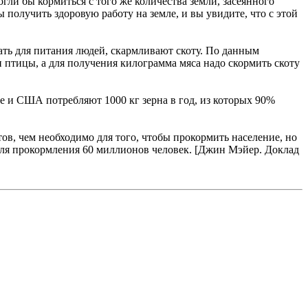
гли бы кормиться с того же количества земли, засеянного
 получить здоровую работу на земле, и вы увидите, что с этой
ать для питания людей, скармливают скоту. По данным
 птицы, а для получения килограмма мяса надо скормить скоту
пе и США потребляют 1000 кг зерна в год, из которых 90%
ов, чем необходимо для того, чтобы прокормить население, но
 для прокормления 60 миллионов человек. [Джин Мэйер. Доклад