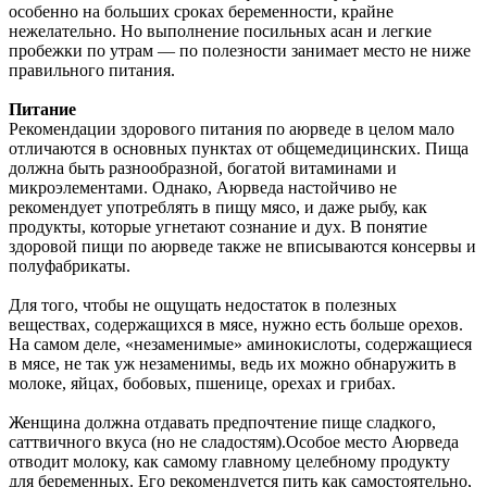
особенно на больших сроках беременности, крайне
нежелательно. Но выполнение посильных асан и легкие
пробежки по утрам — по полезности занимает место не ниже
правильного питания.
Питание
Рекомендации здорового питания по аюрведе в целом мало
отличаются в основных пунктах от общемедицинских. Пища
должна быть разнообразной, богатой витаминами и
микроэлементами. Однако, Аюрведа настойчиво не
рекомендует употреблять в пищу мясо, и даже рыбу, как
продукты, которые угнетают сознание и дух. В понятие
здоровой пищи по аюрведе также не вписываются консервы и
полуфабрикаты.
Для того, чтобы не ощущать недостаток в полезных
веществах, содержащихся в мясе, нужно есть больше орехов.
На самом деле, «незаменимые» аминокислоты, содержащиеся
в мясе, не так уж незаменимы, ведь их можно обнаружить в
молоке, яйцах, бобовых, пшенице, орехах и грибах.
Женщина должна отдавать предпочтение пище сладкого,
саттвичного вкуса (но не сладостям).Особое место Аюрведа
отводит молоку, как самому главному целебному продукту
для беременных. Его рекомендуется пить как самостоятельно,