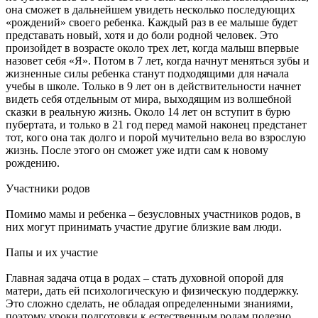
она сможет в дальнейшем увидеть несколько последующих
«рождений» своего ребенка. Каждый раз в ее малыше будет
представать новый, хотя и до боли родной человек. Это
произойдет в возрасте около трех лет, когда малыш впервые
назовет себя «Я». Потом в 7 лет, когда начнут меняться зубы и
жизненные силы ребенка станут подходящими для начала
учебы в школе. Только в 9 лет он в действительности начнет
видеть себя отдельным от мира, выходящим из волшебной
сказки в реальную жизнь. Около 14 лет он вступит в бурю
пубертата, и только в 21 год перед мамой наконец предстанет
тот, кого она так долго и порой мучительно вела во взрослую
жизнь. После этого он сможет уже идти сам к новому
рождению.
Участники родов
Помимо мамы и ребенка – безусловных участников родов, в
них могут принимать участие другие близкие вам люди.
Папы и их участие
Главная задача отца в родах – стать духовной опорой для
матери, дать ей психологическую и физическую поддержку.
Это сложно сделать, не обладая определенными знаниями,
поэтому уроки подготовки к естественным родам полезно