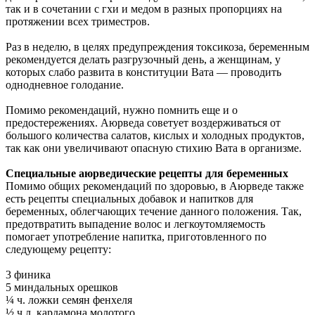
так и в сочетании с гхи и медом в разных пропорциях на
протяжении всех триместров.
Раз в неделю, в целях предупреждения токсикоза, беременным
рекомендуется делать разгрузочный день, а женщинам, у
которых слабо развита в конституции Вата — проводить
однодневное голодание.
Помимо рекомендаций, нужно помнить еще и о
предостережениях. Аюрведа советует воздерживаться от
большого количества салатов, кислых и холодных продуктов,
так как они увеличивают опасную стихию Вата в организме.
Специальные аюрведические рецепты для беременных
Помимо общих рекомендаций по здоровью, в Аюрведе также
есть рецепты специальных добавок и напитков для
беременных, облегчающих течение данного положения. Так,
предотвратить выпадение волос и легкоутомляемость
помогает употребление напитка, приготовленного по
следующему рецепту:
3 финика
5 миндальных орешков
¼ ч. ложки семян фенхеля
½ ч.л. кардамона молотого