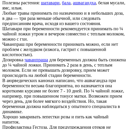
Полезны растения:
шатавари
,
бала
,
ашвагандха
, белая мусали,
ямс, ильм.
Любые травы принимать по назначению и в небольших доза,
в два — три раза меньше обычной, или следовать
предписаниям врача, исходя из вашего состояния.
Шатавари при беременности рекомендуется принимать по ¼
чайной ложки утром и вечером совместно с теплым молоком,
можно с гхи.
Чаванпраш при беременности принимать можно, если нет
проблем с желудком (изжога, гастрит с повышенной
кислотностью).
Дозировка
чаванпраша
для беременных должна быть снижена
до ¼ чайной ложки. Принимать 2 раза в день, с теплым
молоком. Если не превышать дозировку, прием может
происходить на любой стадии беременности.
В аюрведических канонах написано, что ашвагандха при
беременности весьма благоприятна, но назначается она
короткими курсами не более 7 - 10 дней. По ¼ чайной ложке,
например, при повышенном тонусе матки. Возможен прием
через день, для более мягкого воздействия. Но, такая
беременная должна наблюдаться у опытного специалиста в
динамике.
Хорошо заваривать лепестки розы и пить как чайный
напиток.
Профилактика Гестоза. Для предупреждения отеков не