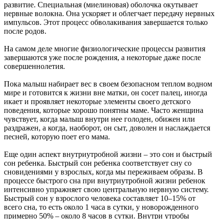
развитие. Специальная (миелиновая) оболочка окутывает
нервные волокна. Она ускоряет и облегчает передачу нервных
импульсов. Этот процесс обволакивания завершается только
после родов.
На самом деле многие физиологические процессы развития
завершаются уже после рождения, а некоторые даже после
совершеннолетия.
Пока малыш набирает вес в своем безопасном теплом водном
мире и готовится к жизни вне матки, он сосет палец, иногда
икает и проявляет некоторые элементы своего детского
поведения, которые хорошо понятны маме. Часто женщина
чувствует, когда малыш внутри нее голоден, обижен или
раздражен, а когда, наоборот, он сыт, доволен и наслаждается
песней, которую поет его мама.
Еще один аспект внутриутробной жизни – это сон и быстрый
сон ребенка. Быстрый сон ребенка соответствует сну со
сновидениями у взрослых, когда мы переживаем образы. В
процессе быстрого сна при внутриутробной жизни ребенок
интенсивно упражняет свою центральную нервную систему.
Быстрый сон у взрослого человека составляет 10–15% от
всего сна, то есть около 1 часа в сутки, у новорожденного
примерно 50% – около 8 часов в сутки. Внутри утробы