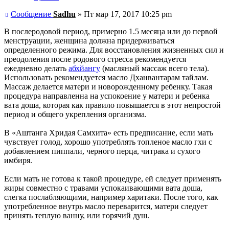
Сообщение
Sadhu
»
Пт мар 17, 2017 10:25 pm
В послеродовой период, примерно 1.5 месяца или до первой
менструации, женщина должна придерживаться
определенного режима. Для восстановления жизненных сил и
преодоления после родового стресса рекомендуется
ежедневно делать
абхйангу
(масляный массаж всего тела).
Использовать рекомендуется масло Дханвантарам тайлам.
Массаж делается матери и новорожденному ребенку. Такая
процедура направленна на успокоение у матери и ребенка
вата доша, которая как правило повышается в этот непростой
период и общего укрепления организма.
В «Аштанга Хридая Самхита» есть предписание, если мать
чувствует голод, хорошо употреблять топленое масло гхи с
добавлением пиппали, черного перца, читрака и сухого
имбиря.
Если мать не готова к такой процедуре, ей следует применять
жиры совместно с травами успокаивающими вата доша,
слегка послабляющими, например харитаки. После того, как
употребленное внутрь масло переварится, матери следует
принять теплую ванну, или горячий душ.