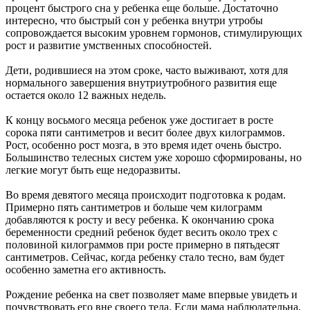
процент быстрого сна у ребенка еще больше. Достаточно
интересно, что быстрый сон у ребенка внутри утробы
сопровождается высоким уровнем гормонов, стимулирующих
рост и развитие умственных способностей.
Дети, родившиеся на этом сроке, часто выживают, хотя для
нормального завершения внутриутробного развития еще
остается около 12 важных недель.
К концу восьмого месяца ребенок уже достигает в росте
сорока пяти сантиметров и весит более двух килограммов.
Рост, особенно рост мозга, в это время идет очень быстро.
Большинство телесных систем уже хорошо сформированы, но
легкие могут быть еще недоразвиты.
Во время девятого месяца происходит подготовка к родам.
Примерно пять сантиметров и больше чем килограмм
добавляются к росту и весу ребенка. К окончанию срока
беременности средний ребенок будет весить около трех с
половиной килограммов при росте примерно в пятьдесят
сантиметров. Сейчас, когда ребенку стало тесно, вам будет
особенно заметна его активность.
Рождение ребенка на свет позволяет маме впервые увидеть и
почувствовать его вне своего тела. Если мама наблюдательна,