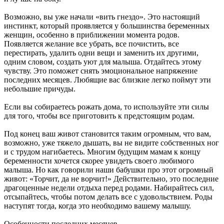
Возможно, вы уже начали «вить гнездо». Это настоящий
инстинкт, который проявляется у большинства беременных
женщин, особенно в приближении момента родов.
Появляется желание все убрать, все почистить, все
перестирать, удалить одни вещи и заменить их другими,
одним словом, создать уют для малыша. Отдайтесь этому
чувству. Это поможет снять эмоциональное напряжение
последних месяцев. Любящие вас близкие легко поймут эти
небольшие причуды.
Если вы собираетесь рожать дома, то используйте эти силы
для того, чтобы все приготовить к предстоящим родам.
Под конец ваш живот становится таким огромным, что вам,
возможно, уже тяжело дышать, вы не видите собственных ног
и с трудом нагибаетесь. Многим будущим мамам к концу
беременности хочется скорее увидеть своего любимого
малыша. Но как говорили наши бабушки про этот огромный
живот: «Торчит, да не ворчит!» Действительно, это последние
драгоценные недели отдыха перед родами. Набирайтесь сил,
отсыпайтесь, чтобы потом делать все с удовольствием. Роды
наступят тогда, когда это необходимо вашему малышу.
Особенности последних месяцев