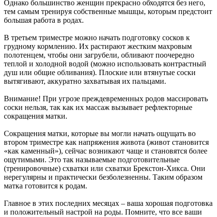
Однако большинство женщин прекрасно обходятся без него,
тем самым тренируя собственные мышцы, которым предстоит
большая работа в родах.
В третьем триместре можно начать подготовку сосков к
грудному кормлению. Их растирают жестким махровым
полотенцем, чтобы они загрубели, обливают поочередно
теплой и холодной водой (можно использовать контрастный
душ или общие обливания). Плоские или втянутые соски
вытягивают, аккуратно захватывая их пальцами.
Внимание! При угрозе преждевременных родов массировать
соски нельзя, так как их массаж вызывает рефлекторные
сокращения матки.
Сокращения матки, которые вы могли начать ощущать во
втором триместре как напряжения живота (живот становится
«как каменный»), сейчас возникают чаще и становятся более
ощутимыми. Это так называемые подготовительные
(тренировочные) схватки или схватки Брекстон-Хикса. Они
нерегулярны и практически безболезненны. Таким образом
матка готовится к родам.
Главное в этих последних месяцах – ваша хорошая подготовка
и положительный настрой на роды. Помните, что все ваши