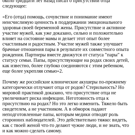
около тридцати лет назад писал о присутствии отца
следующее:
«Его (отца) помощь, сочувствие и понимание имеют
неисчислимую ценность в поддержании эмоционального
здоровья своей беременной жены. Присутствие и активное
участие мужей, как уже доказано, сильно и положительно
влияет на состояние мамы и делает этот опыт более
счастливым и радостным. Участие мужей также улучшает
брачные отношения пары в результате их совместного опыта
рождения. Партнеры вместе движутся от статуса "пары" к
статусу семьи. Папы, присутствующие на родах своих детей,
как известно, более глубоко соединяются с этим ребенком,
еще более укрепляя семью»2.
Почему же российские клинические акушеры по-прежнему
категорически отлучают отца от родов? Стерильность? Но
мировой практикой доказано, что присутствие отца не
увеличивает риска инфекции. Неготовность отца к
присутствию на родах? Но это легко изменить. Тяжело быть
свидетелем, а не участником. А в обморок падают
неподготовленные папы, которым медики отводят роль
сторонних наблюдателей. Это действительно тяжко: видеть,
как с твоей женой что-то делают чужие люди, и не знать, что
и как можно сделать самому.