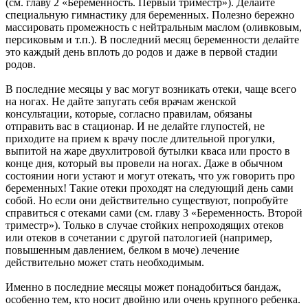
(см. главу 2 «Беременность. Первый триместр»). Делайте
специальную гимнастику для беременных. Полезно бережно
массировать промежность с нейтральным маслом (оливковым,
персиковым и т.п.). В последний месяц беременности делайте
это каждый день вплоть до родов и даже в первой стадии
родов.
В последние месяцы у вас могут возникать отеки, чаще всего
на ногах. Не дайте запугать себя врачам женской
консультации, которые, согласно правилам, обязаны
отправить вас в стационар. И не делайте глупостей, не
приходите на прием к врачу после длительной прогулки,
выпитой на жаре двухлитровой бутылки кваса или просто в
конце дня, который вы провели на ногах. Даже в обычном
состоянии ноги устают и могут отекать, что уж говорить про
беременных! Такие отеки проходят на следующий день сами
собой. Но если они действительно существуют, попробуйте
справиться с отеками сами (см. главу 3 «Беременность. Второй
триместр»). Только в случае стойких непроходящих отеков
или отеков в сочетании с другой патологией (например,
повышенным давлением, белком в моче) лечение
действительно может стать необходимым.
Именно в последние месяцы может понадобиться бандаж,
особенно тем, кто носит двойню или очень крупного ребенка.