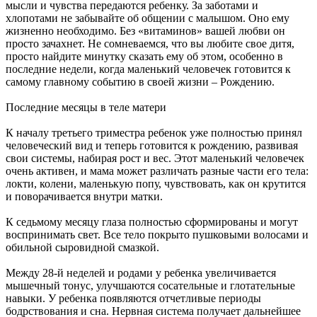
мысли и чувства передаются ребенку. За заботами и
хлопотами не забывайте об общении с малышом. Оно ему
жизненно необходимо. Без «витаминов» вашей любви он
просто зачахнет. Не сомневаемся, что вы любите свое дитя,
просто найдите минутку сказать ему об этом, особенно в
последние недели, когда маленький человечек готовится к
самому главному событию в своей жизни – Рождению.
Последние месяцы в теле матери
К началу третьего триместра ребенок уже полностью принял
человеческий вид и теперь готовится к рождению, развивая
свои системы, набирая рост и вес. Этот маленький человечек
очень активен, и мама может различать разные части его тела:
локти, колени, маленькую попу, чувствовать, как он крутится
и поворачивается внутри матки.
К седьмому месяцу глаза полностью сформированы и могут
воспринимать свет. Все тело покрыто пушковыми волосами и
обильной сыровидной смазкой.
Между 28-й неделей и родами у ребенка увеличивается
мышечный тонус, улучшаются сосательные и глотательные
навыки. У ребенка появляются отчетливые периоды
бодрствования и сна. Нервная система получает дальнейшее