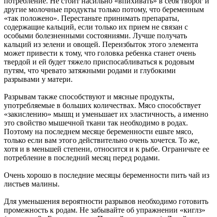
потребление. Не стоит насильно «впихивать» в себя творог и
другие молочные продукты только потому, что беременным
«так положено». Перестаньте принимать препараты,
содержащие кальций, если только их прием не связан с
особыми болезненными состояниями. Лучше получать
кальций из зелени и овощей. Переизбыток этого элемента
может привести к тому, что головка ребенка станет очень
твердой и ей будет тяжело приспосабливаться к родовым
путям, что чревато затяжными родами и глубокими
разрывами у матери.
Разрывам также способствуют и мясные продукты,
употребляемые в больших количествах. Мясо способствует
«закислению» мышц и уменьшает их эластичность, а именно
это свойство мышечной ткани так необходимо в родах.
Поэтому на последнем месяце беременности ешьте мясо,
только если вам этого действительно очень хочется. То же,
хотя и в меньшей степени, относится и к рыбе. Ограничьте ее
потребление в последний месяц перед родами.
Очень хорошо в последние месяцы беременности пить чай из
листьев малины.
Для уменьшения вероятности разрывов необходимо готовить
промежность к родам. Не забывайте об упражнении «киглз»