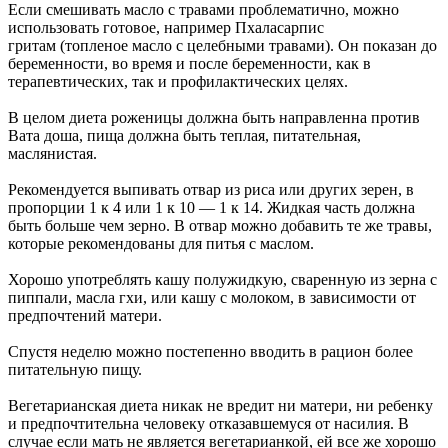
Если смешивать масло с травами проблематично, можно
использовать готовое, например Пхаласарпис
гритам (топленое масло с целебными травами). Он показан до
беременности, во время и после беременности, как в
терапевтических, так и профилактических целях.
В целом диета роженицы должна быть направленна против
Вата доша, пища должна быть теплая, питательная,
маслянистая.
Рекомендуется выпивать отвар из риса или других зерен, в
пропорции 1 к 4 или 1 к 10 — 1 к 14. Жидкая часть должна
быть больше чем зерно. В отвар можно добавить те же травы,
которые рекомендованы для питья с маслом.
Хорошо употреблять кашу полужидкую, сваренную из зерна с
пиппали, масла гхи, или кашу с молоком, в зависимости от
предпочтений матери.
Спустя неделю можно постепенно вводить в рацион более
питательную пищу.
Вегетарианская диета никак не вредит ни матери, ни ребенку
и предпочтительна человеку отказавшемуся от насилия. В
случае если мать не является вегетарианкой, ей все же хорошо