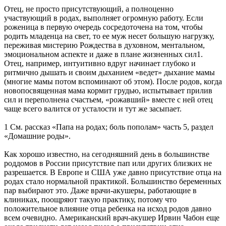
Отец, не просто присутствующий, а полноценно
участвующий в родах, выполняет огромную работу. Если
роженица в первую очередь сосредоточена на том, чтобы
родить младенца на свет, то ее муж несет большую нагрузку,
переживая мистерию Рождества в духовном, ментальном,
эмоциональном аспекте и даже в плане жизненных сил1.
Отец, например, интуитивно вдруг начинает глубоко и
ритмично дышать и своим дыханием «ведет» дыхание мамы
(многие мамы потом вспоминают об этом). После родов, когда
новопосвященная мама кормит грудью, испытывает прилив
сил и переполнена счастьем, «рожавший» вместе с ней отец
чаще всего валится от усталости и тут же засыпает.
1 См. рассказ «Папа на родах; боль пополам» часть 5, раздел
«Домашние роды».
Как хорошо известно, на сегодняшний день в большинстве
роддомов в России присутствие пап или других близких не
разрешается. В Европе и США уже давно присутствие отца на
родах стало нормальной практикой. Большинство беременных
пар выбирают это. Даже врачи-акушеры, работающие в
клиниках, поощряют такую практику, потому что
положительное влияние отца ребенка на исход родов давно
всем очевидно. Американский врач-акушер Ирвин Чабон еще