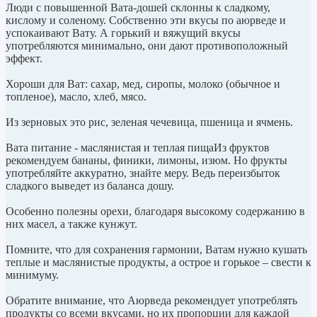
Люди с повышенной Вата-дошей склонны к сладкому,
кислому и соленому. Собственно эти вкусы по аюрведе и
успокаивают Вату. А горький и вяжущий вкусы
употребляются минимально, они дают противоположный
эффект.
Хороши для Ват: сахар, мед, сиропы, молоко (обычное и
топленое), масло, хлеб, мясо.
Из зерновых это рис, зеленая чечевица, пшеница и ячмень.
Вата питание - маслянистая и теплая пищаИз фруктов
рекомендуем бананы, финики, лимоны, изюм. Но фрукты
употребляйте аккуратно, знайте меру. Ведь переизбыток
сладкого выведет из баланса дошу.
Особенно полезны орехи, благодаря высокому содержанию в
них масел, а также кунжут.
Помните, что для сохранения гармонии, Ватам нужно кушать
теплые и маслянистые продукты, а острое и горькое – свести к
минимуму.
Обратите внимание, что Аюрведа рекомендует употреблять
продукты со всеми вкусами, но их пропорции для каждой