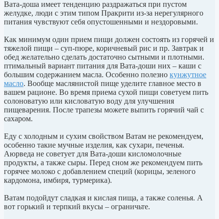
Вата-доша имеет тенденцию раздражаться при пустом
желудке, люди с этим типом Пракрити из-за нерегулярного
питания чувствуют себя опустошенными и нездоровыми.
Как минимум один прием пищи должен состоять из горячей и
тяжелой пищи – суп-пюре, коричневый рис и пр. Завтрак и
обед желательно сделать достаточно сытными и плотными.
птимальный вариант питания для Вата-доши них – каши с
большим содержанием масла. Особенно полезно
кунжутное
масло
. Вообще маслянистой пище уделите главное место в
вашем рационе. Во время приема сухой пищи советуем пить
солоноватую или кисловатую воду для улучшения
пищеварения. После трапезы можете выпить горячий чай с
сахаром.
Еду с холодным и сухим свойством Ватам не рекомендуем,
особенно такие мучные изделия, как сухари, печенья.
Аюрведа не советует для Вата-доши кисломолочные
продукты, а также сыры. Перед сном же рекомендуем пить
горячее молоко с добавлением специй (корицы, зеленого
кардомона, имбиря, турмерика).
Ватам подойдут сладкая и кислая пища, а также соленья. А
вот горький и терпкий вкусы – ограничьте.