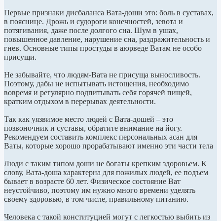
Первые признаки дисбаланса Вата-доши это: боль в суставах,
в пояснице. Дрожь и судороги конечностей, зевота и
потягивания, даже после долгого сна. Шум в ушах,
повышенное давление, нарушение сна, раздражительность и
гнев. Основные типы простуды в аюрведе Ватам не особо
присущи.
Не забывайте, что людям-Вата не присуща выносливость.
Поэтому, дабы не испытывать истощения, необходимо
вовремя и регулярно подпитывать себя горячей пищей,
кратким отдыхом в перерывах деятельности.
Так как уязвимое место людей с Вата-дошей – это
позвоночник и суставы, обратите внимание на йогу.
Рекомендуем составить комплекс персональных асан для
Ваты, которые хорошо прорабатывают именно эти части тела
Люди с таким типом доши не богаты крепким здоровьем. К
слову, Вата-доша характерна для пожилых людей, ее подъем
бывает в возрасте 60 лет. Физическое состояние Ват
неустойчиво, поэтому им нужно много времени уделять
своему здоровью, в том числе, правильному питанию.
Человека с такой конституцией могут с легкостью выбить из