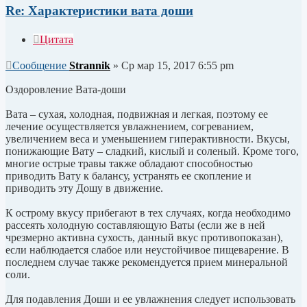
Re: Характеристики вата доши
Цитата
Сообщение
Strannik
»
Ср мар 15, 2017 6:55 pm
Оздоровление Вата-доши
Вата – сухая, холодная, подвижная и легкая, поэтому ее
лечение осуществляется увлажнением, согреванием,
увеличением веса и уменьшением гиперактивности. Вкусы,
понижающие Вату – сладкий, кислый и соленый. Кроме того,
многие острые травы также обладают способностью
приводить Вату к балансу, устранять ее скопление и
приводить эту Дошу в движение.
К острому вкусу прибегают в тех случаях, когда необходимо
рассеять холодную составляющую Ваты (если же в ней
чрезмерно активна сухость, данный вкус противопоказан),
если наблюдается слабое или неустойчивое пищеварение. В
последнем случае также рекомендуется прием минеральной
соли.
Для подавления Доши и ее увлажнения следует использовать