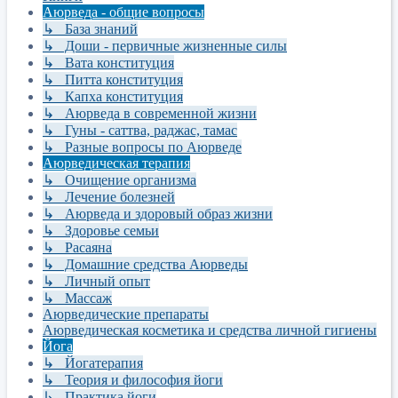
Аюрведа - общие вопросы
↳ База знаний
↳ Доши - первичные жизненные силы
↳ Вата конституция
↳ Питта конституция
↳ Капха конституция
↳ Аюрведа в современной жизни
↳ Гуны - саттва, раджас, тамас
↳ Разные вопросы по Аюрведе
Аюрведическая терапия
↳ Очищение организма
↳ Лечение болезней
↳ Аюрведа и здоровый образ жизни
↳ Здоровье семьи
↳ Расаяна
↳ Домашние средства Аюрведы
↳ Личный опыт
↳ Массаж
Аюрведические препараты
Аюрведическая косметика и средства личной гигиены
Йога
↳ Йогатерапия
↳ Теория и философия йоги
↳ Практика йоги