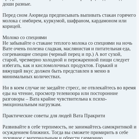
доши разные.
Перед сном Аюрведа предписывать выпивать стакан горячего
молока с имбирем, куркумой, шафраном, кардамоном или
корицей.
Молоко со специями
Не забывайте о стакане теплого молока со специями на ночь
Вате очень полезна сладкая, маслянистая и питательная еда,
согревающие специи (черный перец и пр.) А вот сухой,
старой, чрезмерно холодной и пережаренной пищи следует
избегать, как и кисломолочных продуктов. Горький и
вяжущий вкус должен быть представлен в меню в
минимальных количествах.
Ни в коем случае не заедайте стресс, не отвлекайтесь во время
еды на чтение, просмотр телевизора или посторонние
разговоры – Вата крайне чувствительна к психо-
эмоциональным нагрузкам.
Практические советы для людей Вата Пракрити
Развивайте в себе терпимость, не занимайтесь самокритикой и
осуждением ближних. Тогда вы сможете примирить в себе
духовное с материальным и обрести гармонию.