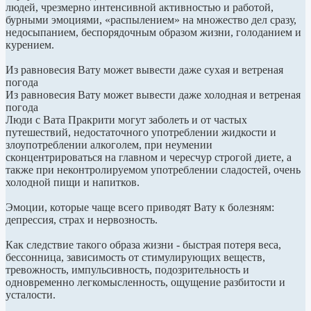
людей, чрезмерно интенсивной активностью и работой,
бурными эмоциями, «распылением» на множество дел сразу,
недосыпанием, беспорядочным образом жизни, голоданием и
курением.
Из равновесия Вату может вывести даже сухая и ветреная
погода
Из равновесия Вату может вывести даже холодная и ветреная
погода
Люди с Вата Пракрити могут заболеть и от частых
путешествий, недостаточного употреблении жидкости и
злоупотреблении алкоголем, при неумении
сконцентрироваться на главном и чересчур строгой диете, а
также при неконтролируемом употреблении сладостей, очень
холодной пищи и напитков.
Эмоции, которые чаще всего приводят Вату к болезням:
депрессия, страх и нервозность.
Как следствие такого образа жизни - быстрая потеря веса,
бессонница, зависимость от стимулирующих веществ,
тревожность, импульсивность, подозрительность и
одновременно легкомысленность, ощущение разбитости и
усталости.