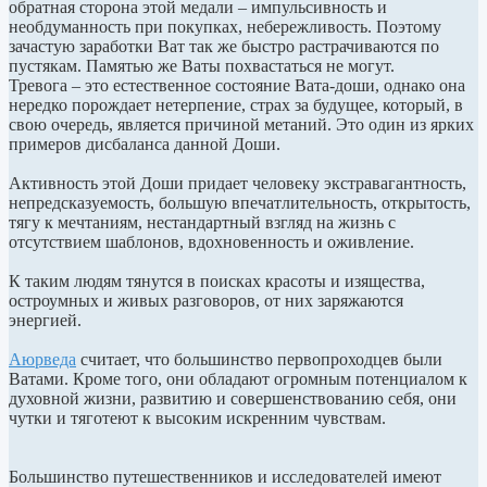
обратная сторона этой медали – импульсивность и
необдуманность при покупках, небережливость. Поэтому
зачастую заработки Ват так же быстро растрачиваются по
пустякам. Памятью же Ваты похвастаться не могут.
Тревога – это естественное состояние Вата-доши, однако она
нередко порождает нетерпение, страх за будущее, который, в
свою очередь, является причиной метаний. Это один из ярких
примеров дисбаланса данной Доши.
Активность этой Доши придает человеку экстравагантность,
непредсказуемость, большую впечатлительность, открытость,
тягу к мечтаниям, нестандартный взгляд на жизнь с
отсутствием шаблонов, вдохновенность и оживление.
К таким людям тянутся в поисках красоты и изящества,
остроумных и живых разговоров, от них заряжаются
энергией.
Аюрведа
считает, что большинство первопроходцев были
Ватами. Кроме того, они обладают огромным потенциалом к
духовной жизни, развитию и совершенствованию себя, они
чутки и тяготеют к высоким искренним чувствам.
Большинство путешественников и исследователей имеют