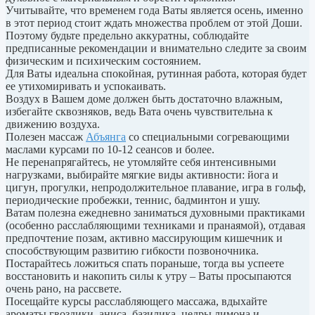
Учитывайте, что временем года Ваты является осень, именно
в этот период стоит ждать множества проблем от этой Доши.
Поэтому будьте предельно аккуратны, соблюдайте
предписанные рекомендации и внимательно следите за своим
физическим и психическим состоянием.
Для Ваты идеальна спокойная, рутинная работа, которая будет
ее утихомиривать и успокаивать.
Воздух в Вашем доме должен быть достаточно влажным,
избегайте сквозняков, ведь Вата очень чувствительна к
движению воздуха.
Полезен массаж
Абъянга
со специальными согревающими
маслами курсами по 10-12 сеансов и более.
Не перенапрягайтесь, не утомляйте себя интенсивными
нагрузками, выбирайте мягкие виды активности: йога и
цигун, прогулки, непродолжительное плавание, игра в гольф,
периодические пробежки, теннис, бадминтон и ушу.
Ватам полезна ежедневно заниматься духовными практиками
(особенно расслабляющими техниками и пранаямой), отдавая
предпочтение позам, активно массирующим кишечник и
способствующим развитию гибкости позвоночника.
Постарайтесь ложиться спать пораньше, тогда вы успеете
восстановить и накопить силы к утру – Ваты просыпаются
очень рано, на рассвете.
Посещайте курсы расслабляющего массажа, вдыхайте
ароматы гвоздики, аниса, базилика, цедры лимона и