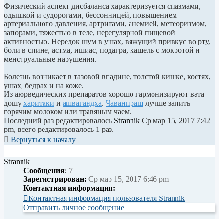
Физический аспект дисбаланса характеризуется спазмами,
одышкой и судорогами, бессонницей, повышением
артериального давления, артритами, анемией, метеоризмом,
запорами, тяжестью в теле, нерегулярной пищевой
активностью. Нередок шум в ушах, вяжущий привкус во рту,
боли в спине, астма, ишиас, подагра, кашель с мокротой и
менструальные нарушения.
Болезнь возникает в тазовой впадине, толстой кишке, костях,
ушах, бедрах и на коже.
Из аюрведических препаратов хорошо гармонизируют вата
дошу
харитаки
и
ашвагандха
.
Чаванпраш
лучше запить
горячим молоком или травяным чаем.
Последний раз редактировалось
Strannik
Ср мар 15, 2017 7:42
pm, всего редактировалось 1 раз.
Вернуться к началу
Strannik
Сообщения:
7
Зарегистрирован:
Ср мар 15, 2017 6:46 pm
Контактная информация:
Контактная информация пользователя Strannik
Отправить личное сообщение