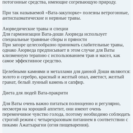
потогонные средства, имеющие согревающую природу.
При так называемой «Вата-закупорке» полезны ветрогонные,
антиспазматические и нервные травы.
Аюрведические травы и специи
Для гармонизации Вата-доши Аюрведа использует
специальные травяные сборы и пряности
При запоре целесообразно принимать слабительные травы,
однако Аюрведа предписывает в этом случае для Ваты
клизменную терапию с использованием трав и масел, как
самое эффективное средство.
Целебными камнями и металлами для данной Доши являются:
золото и серебро, красный и желтый опал, аметист, желтый
гранат, белый лунный камень и сапфир.
Диета для людей Вата-пракрити
Для Ваты очень важно питаться полноценно и регулярно,
несмотря на хороший аппетит, они имеют очень
переменчивое чувство голода, поэтому необходимо соблюдать
строгий режим с четырехразовым питанием в соответствии с
пиками Ажатхарагни (огня пищеварения).