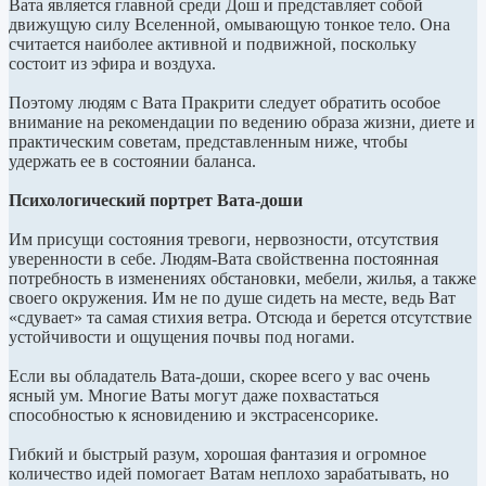
Вата является главной среди Дош и представляет собой
движущую силу Вселенной, омывающую тонкое тело. Она
считается наиболее активной и подвижной, поскольку
состоит из эфира и воздуха.
Поэтому людям с Вата Пракрити следует обратить особое
внимание на рекомендации по ведению образа жизни, диете и
практическим советам, представленным ниже, чтобы
удержать ее в состоянии баланса.
Психологический портрет Вата-доши
Им присущи состояния тревоги, нервозности, отсутствия
уверенности в себе. Людям-Вата свойственна постоянная
потребность в изменениях обстановки, мебели, жилья, а также
своего окружения. Им не по душе сидеть на месте, ведь Ват
«сдувает» та самая стихия ветра. Отсюда и берется отсутствие
устойчивости и ощущения почвы под ногами.
Если вы обладатель Вата-доши, скорее всего у вас очень
ясный ум. Многие Ваты могут даже похвастаться
способностью к ясновидению и экстрасенсорике.
Гибкий и быстрый разум, хорошая фантазия и огромное
количество идей помогает Ватам неплохо зарабатывать, но