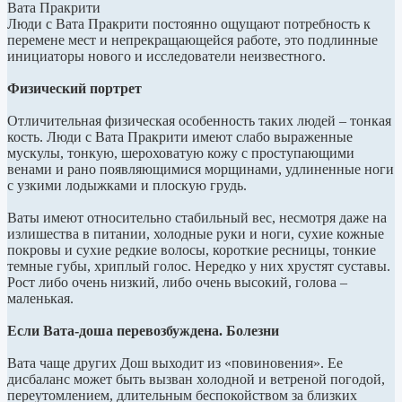
Вата Пракрити
Люди с Вата Пракрити постоянно ощущают потребность к
перемене мест и непрекращающейся работе, это подлинные
инициаторы нового и исследователи неизвестного.
Физический портрет
Отличительная физическая особенность таких людей – тонкая
кость. Люди с Вата Пракрити имеют слабо выраженные
мускулы, тонкую, шероховатую кожу с проступающими
венами и рано появляющимися морщинами, удлиненные ноги
с узкими лодыжками и плоскую грудь.
Ваты имеют относительно стабильный вес, несмотря даже на
излишества в питании, холодные руки и ноги, сухие кожные
покровы и сухие редкие волосы, короткие ресницы, тонкие
темные губы, хриплый голос. Нередко у них хрустят суставы.
Рост либо очень низкий, либо очень высокий, голова –
маленькая.
Если Вата-доша перевозбуждена. Болезни
Вата чаще других Дош выходит из «повиновения». Ее
дисбаланс может быть вызван холодной и ветреной погодой,
переутомлением, длительным беспокойством за близких